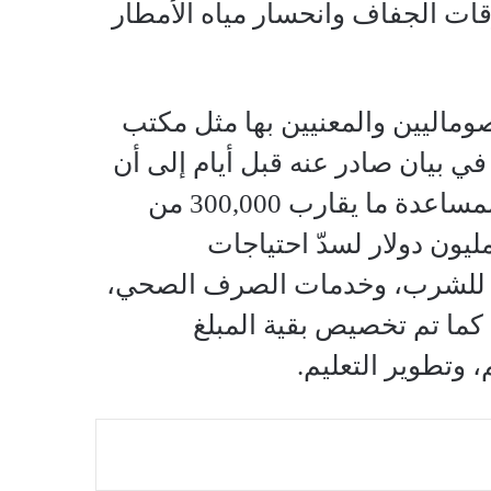
قات الجفاف وانحسار مياه الأمطار
صوماليين والمعنيين بها مثل مكتب
في بيان صادر عنه قبل أيام إلى أن
صندوق المساعدات الإنسانية الصومالي تلقى 9,26 مليون دولار لمساعدة ما يقارب 300,000 من
ضررين بفيضانات الأنهار في الصومال، وذلك بتخصيص 8,18 مليون دولار لسدّ احتياجات
حة للشرب، وخدمات الصرف الصحي،
 كما تم تخصيص بقية المبلغ