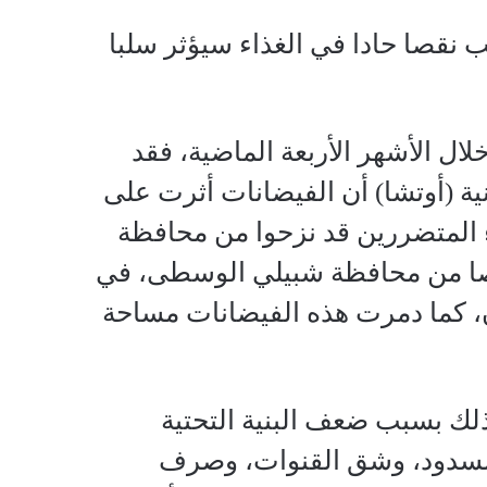
نقصا حادا في الغذاء سيؤثر سلبا
لال الأشهر الأربعة الماضية، فقد
ية (أوتشا) أن الفيضانات أثرت على
يع أنحاء الصومال، وأن 180,133 من هؤلاء المتضررين قد نزحوا من محافظة
 بسبب الفيضانات، بينما فرّ حوالي 131،422 شخصا من محافظة شبيلي الوسطى، في
اً عن محافظة هيران، كما دمرت هذه الفيضانات مساحة
ذلك بسبب ضعف البنية التحتية
 السدود، وشق القنوات، وصرف