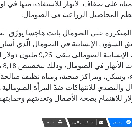
مياه على ضفاف الأنهار للاستفادة منها في أو
عظم المحاصيل الزراعية في الصومال.
ر المتكررة على الصومال باتت هاجسا يؤرّق ال
يق الشؤون الإنسانية في الصومال الّذي أشار 
المت
ء، وسكن، ومراكز صحية، ومياه نظيفة صال
ل والتصدي للانتهاكات ضدّ المرأة الصومالية،
ماسنجر
مشاركة عبر البريد
طباعة