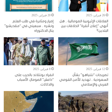
26 فبراير، 2025
20 فبراير، 2025
العلاقات الإثيوبية الصومالية .. هل
إصرار ومثابرة في طلب العلم
أنهى “إعلان أنقرة” الخلافات بين
ونشره .. سبعيني في “مقديشو”
البلدين؟
ينال الدكتوراه
12 فبراير، 2025
8 فبراير، 2025
تصريحات “نتنياهو” بشأن
انفراد بونتلاند بالحرب على
السعودية .. تهديد للأمن القومي
“داعش” الصومال: الأسباب
العربي والإسلامي
والدلالات.