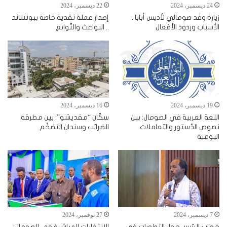
24 ديسمبر، 2024
22 ديسمبر، 2024
زيارة وفد صومالي لأديس أبابا ..
إصدار عملة نقدية خاصة ببونتلاند
الأسباب وردود الأفعال
.. البواعث والتّوابع
19 ديسمبر، 2024
16 ديسمبر، 2024
اللغة العربية في الصومال: بين
سكّان “مقديشو”: بين مطرقة
نصوص الدّستور والتعاملات
الضرائب وسندان التضخّم
اليومية
7 ديسمبر، 2024
27 نوفمبر، 2024
خطاب الرئيس حول التطورات في
الانتخابات المباشرة في الصومال: