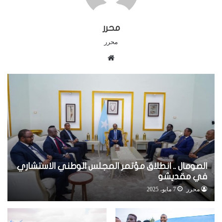
محرر
محرر
م
و
ق
ع
ا
ل
و
ي
ب
الصومال .. انطلاق مؤتمر المجلس الوطني الاستشاري
في مقديشو
محرر
7 مايو، 2025