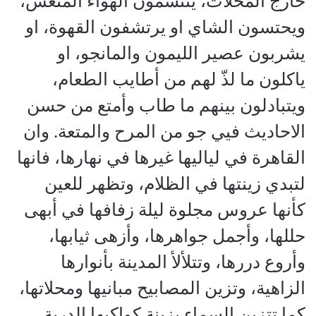
خارج المحلات، يتنسمون الهواء المنعش،
ويحتسون الشاي او يرتشفون القهوة، او
يشربون عصير الليمون والمانجو، او
ياكلون ما لذّ لهم من أطايب الطعام،
ويتبادلون بينهم ما طاب وأمتع من حسن
الاحاديث فيي جو من المرح والمتعة. وان
القاهرة في لياليها غيرها في نهارها، فانها
لتبدي زينتها في الظلام، وتظهر للعين
كأنها عروس مجلوة ليلة زفافها في أبهى
حللها، وأجمل جواهرها، وأزهى ثيابها،
وأروع دررها، وتتلألأ المدينة بأنوارها
الزاهية، وتزين المصابيح مبانيها ومحلاتها،
كما تتزين السماء بزينة كواكبها الدرية،