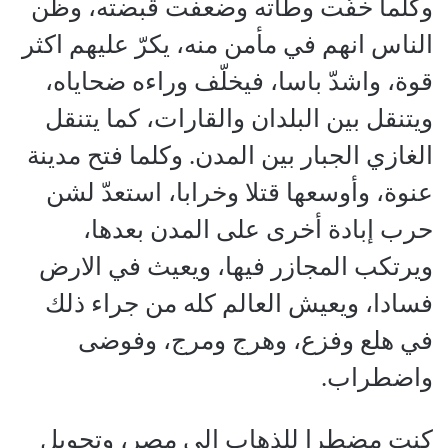
وكلما خفّت وطأته وضعفت قبضته، وظن
الناس انهم في مأمن منه، يكرّ عليهم اكثر
قوة، واشدّ باسا، فيخلّف وراءه ضحاياه،
ويتنقل بين البلدان والقارات، كما يتنقل
الغازي الجبار بين المدن. وكلما فتح مدينة
عنوة، وأوسعها قتلا وخرابا، استعدّ لشن
حرب إبادة أخرى على المدن بعدها،
ويرتكب المجازر فيها، ويعيث في الارض
فسادا، ويعيش العالم كله من جراء ذلك
في هلع وفزع، وهرج ومرج، وفوضى
واضطراب.
كنت مضطرا للذهاب الى مصر، وتحويل