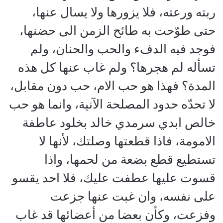
ربته ورعته، فلا يزورها ولا يسال عنها،
حتى طوّحت به طائح الزمن الى حضنها،
فوجد فيه الدفء والحب والحنان، ولم
تسأله لم هجرها؟ ولم غاب عنها كل هذه
المدة؟ فهذا هو حب الام، حب دون مقابل،
لا تحدّه حدود المصلحة الآنية، وانما هو حب
خالص ابدي سرمدي خالد بخلود عاطفة
الامومة، فاذا قطعتها وصلتك، لأنها لا
تستطيع قطع بضعة من لحمها، واذا
قسوت عليها عطفت عليك، فلا احد يقسو
على نفسه، وان غبت عنها جزعت
وفزعت، وكأن بعضا من أعضائها قد غاب