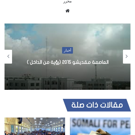
محرر
م
و
ق
ع
ا
ل
أخبار
و
ي
العاصمة مقديشو 2015 (رؤية من الداخل )
ب
مقالات ذات صلة