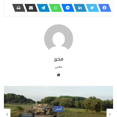
محرر
محرر
م
و
ق
ع
ا
ل
أخبار
و