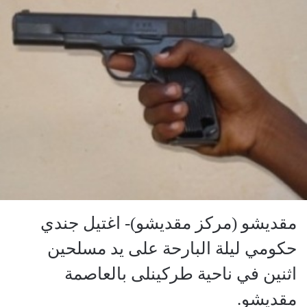
مقديشو (مركز مقديشو)- اغتيل جندي
حكومي ليلة البارحة على يد مسلحين
اثنين في ناحية طركينلى بالعاصمة
مقديشو.