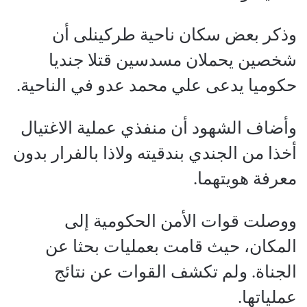
وذكر بعض سكان ناحية طركينلى أن
شخصين يحملان مسدسين قتلا جنديا
حكوميا يدعى علي محمد عدو في الناحية.
وأضاف الشهود أن منفذي عملية الاغتيال
أخذا من الجندي بندقيته ولاذا بالفرار بدون
معرفة هويتهما.
ووصلت قوات الأمن الحكومية إلى
المكان، حيث قامت بعمليات بحثا عن
الجناة. ولم تكشف القوات عن نتائج
عملياتها.