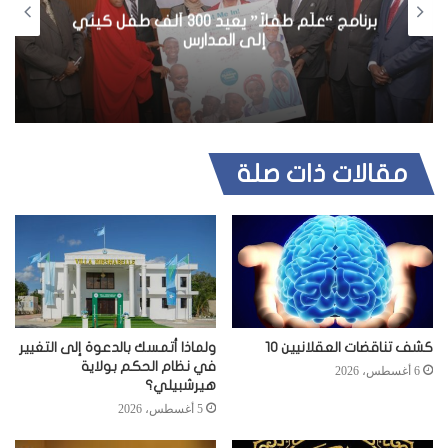
و
برنامج “علّم طفلاً” يعيد 300 ألف طفل كيني
ي
إلى المدارس
ب
مقالات ذات صلة
كشف تناقضات العقلانيين 10
ولماذا أتمسك بالدعوة إلى التغيير
في نظام الحكم بولاية
6 أغسطس، 2026
هيرشبيلي؟
5 أغسطس، 2026