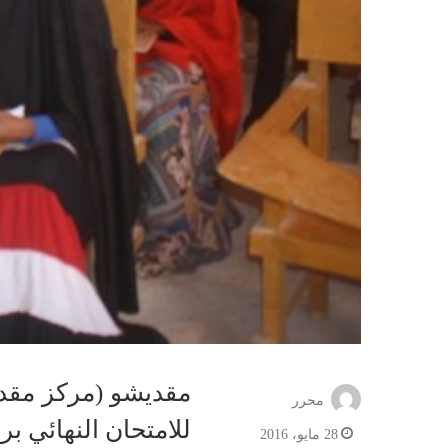
مقديشو (مركز مقدي
محرر
للامتحان النهائي برع
28 مايو، 2016