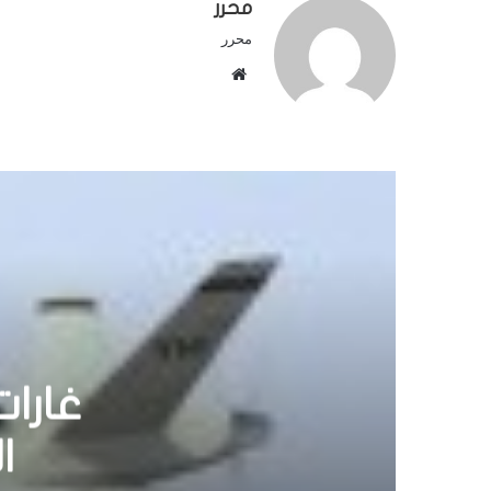
محرر
محرر
م
و
ق
ع
ا
ل
و
ي
ب
إطلاق