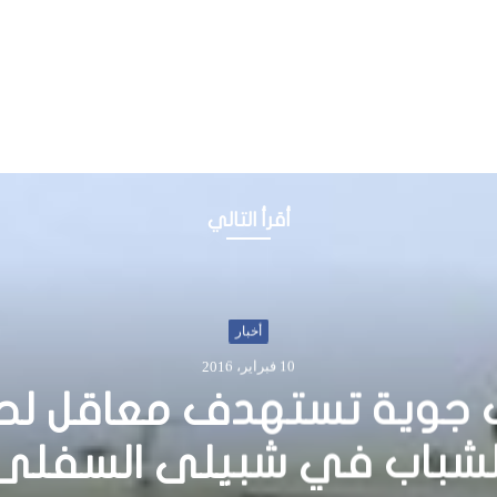
أقرأ التالي
أخبار
28 ديسمبر، 2015
 سراح عمال إغاثة مخطوفي
جدو