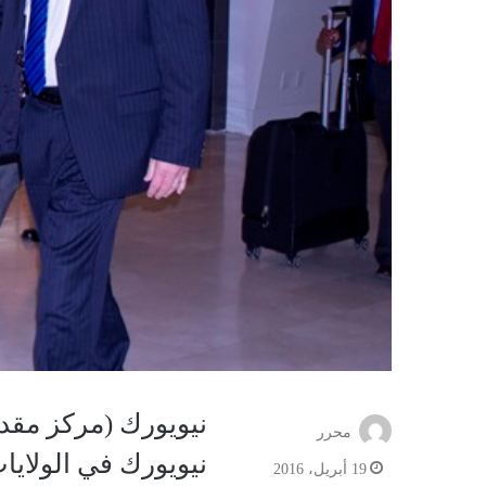
نيويورك (مركز مقد
محرر
نيويورك في الولايا
19 أبريل، 2016