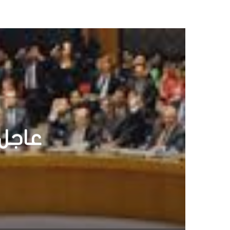
ق
ع
ا
ل
و
ي
ب
ق