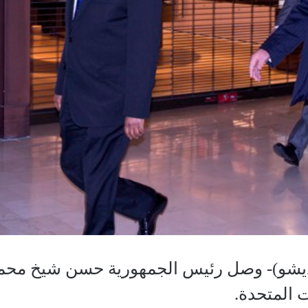
يشو)- وصل رئيس الجمهورية حسن شيخ محمود
ت المتحدة.