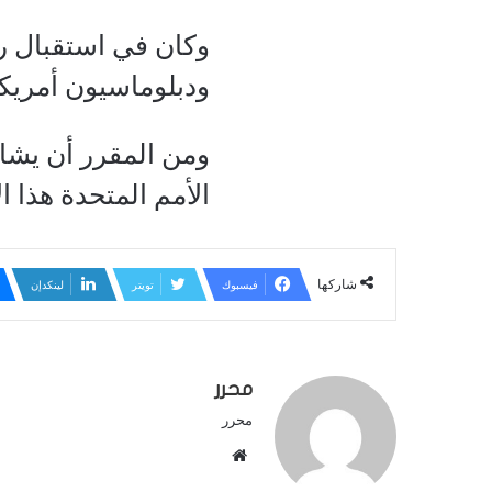
وكان في استقبال ر
ودبلوماسيون أمريك
ومن المقرر أن يشار
الأمم المتحدة هذا ا
شاركها
فيسبوك
تويتر
لينكدإن
محرر
محرر
م
و