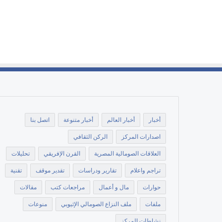
أخبار
أخبار العالم
أخبار متنوعة
اتصل بنا
اصدارات المركز
الركن الثقافي
العلاقات الصومالية المصرية
القرن الإفريقي
تحليلات
تراجم واعلام
تقارير ودراسات
تقدير موقف
تقنية
حوارات
مال و أعمال
مراجعات كتب
مقالات
ملفات
ملف النزاع الصومالي الإثيوبي
منوعات
نشاطات المركز