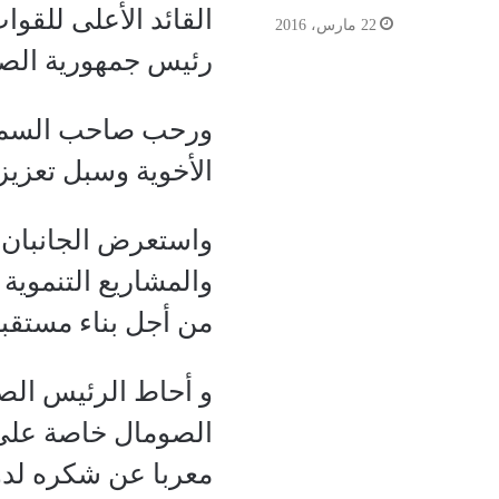
القائد الأعلى للق
22 مارس، 2016
رئيس جمهورية الصوما
ورحب صاحب السمو و
الأخوية وسبل تعزيز
واستعرض الجانبان خل
والمشاريع التنموية
من أجل بناء مستقبله
و أحاط الرئيس الصو
الصومال خاصة على ال
معربا عن شكره لدو