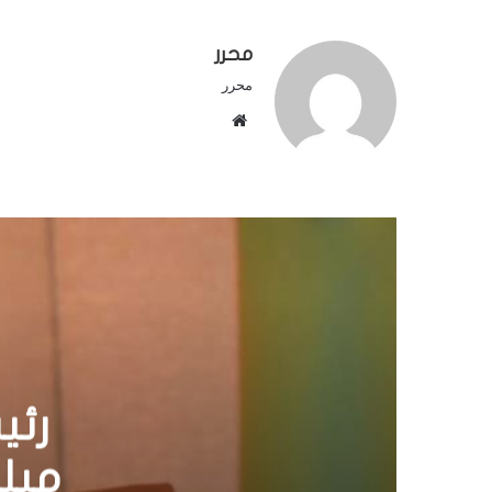
محرر
محرر
م
و
ق
ع
ا
ل
و
ي
ب
رئ