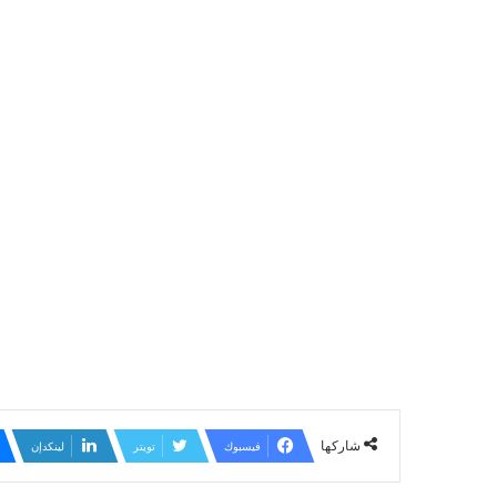
شاركها
فيسبوك
تويتر
لينكدإن