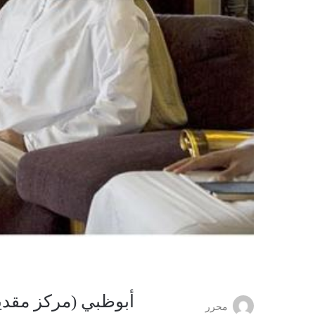
أبوظبي (مركز مقدي
محرر