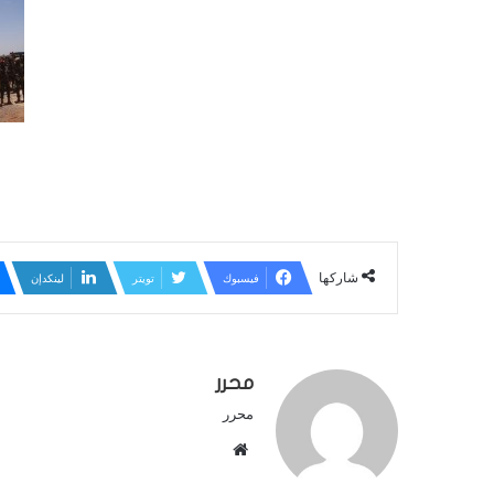
شاركها
فيسبوك
تويتر
لينكدإن
محرر
محرر
م
و