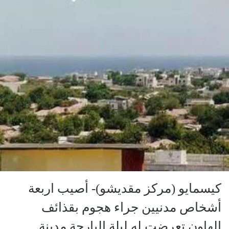
كيسمايو (مركز مقديشو)- أصيب اربعة
أشخاص مدنيين جراء هجوم بقذائف
الهاون تعرضت له ليلة البارحة مدينة