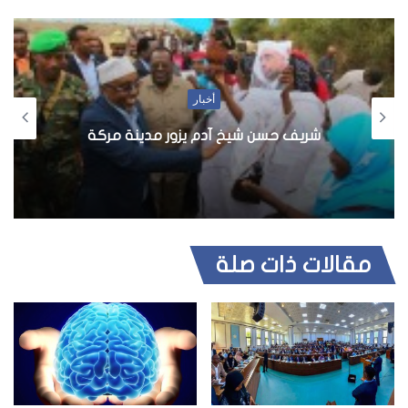
و
ق
ع
ا
ل
أخبار
و
ي
شريف حسن شيخ آدم يزور مدينة مركة
ب
مقالات ذات صلة