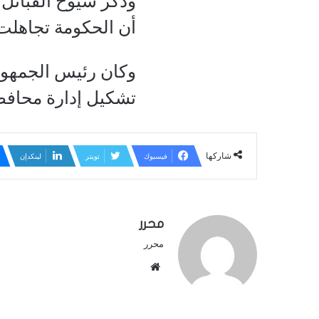
وذكر شيوخ القبائل
أن الحكومة تجاهلت
وكان رئيس الجمهور
تشكيل إدارة محاف
شاركها
فيسبوك
تويتر
لينكدإن
محرر
محرر
م
و
ق
ع