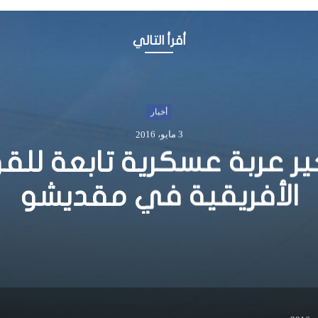
أقرأ التالي
أخبار
22 فبراير، 2015
ين الهجوم على فندق سن
في مقديشو