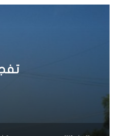
ا
ل
و
ي
ب
كي يد