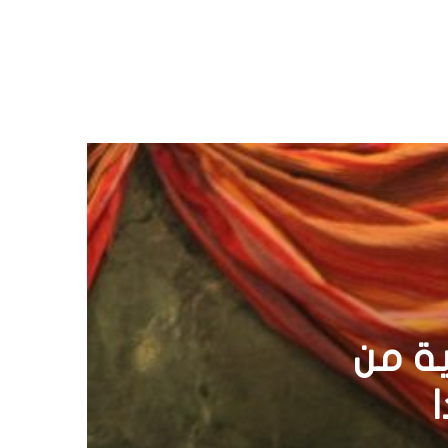
مال
لم