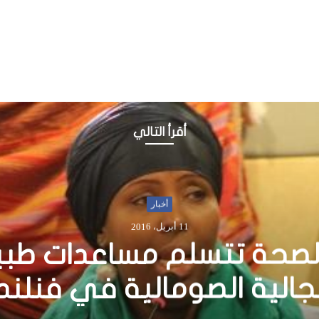
أقرأ التالي
أخبار
18 يناير، 2014
م المتحدة تؤكد انخفاض أع
رصنة البحرية في أنحاء العا