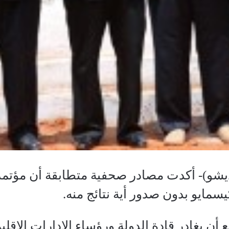
شو)- أكدت مصادر صحفية متطابقة أن مؤتمر
يسمايو بدون صدور أية نتائج منه.
 أن يغادر قادة الدولة ورؤساء الإدارات الإق