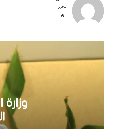
محرر
م
و
ق
ع
ا
ل
و
ي
ب
الأم
الق