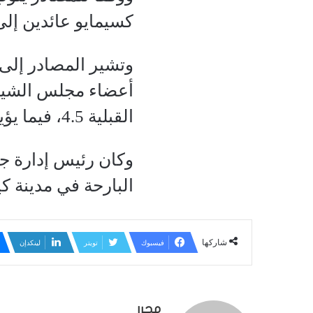
كسيمايو عائدين إل
وتشير المصادر إلى أ
أعضاء مجلس الشيوخ
القبلية 4.5، فيما يؤيد البعض الاعتماد على نظام المديريات.
وكان رئيس إدارة جوب
البارحة في مدينة كي
شاركها
فيسبوك
تويتر
لينكدإن
محرر