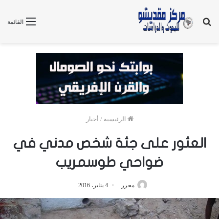
بحث
القائمة
عن
الرئيسية
/
أخبار
العثور على جثة شخص مدني في
ضواحي طوسمريب
محرر
4 يناير، 2016