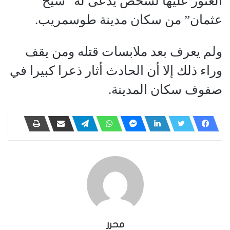
العثور عليها لشخص يدعى له “شيخ
عثمان” من سكان مدينة طوسمريب.
ولم يعرف بعد ملابسات قتله ومن يقف
وراء ذلك إلا أن الحادث أثار ذعرا كبيرا في
صفوف سكان المدينة.
محرر