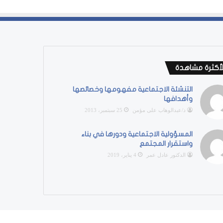
لأكثرة مشاهدة
التنشئة الاجتماعية مفهومها وخصائصها
وأهدافها
د/عبدالوهاب على مؤمن
25 سبتمبر، 2013
المسؤولية الاجتماعية ودورها في بناء
واستقرار المجتمع
الدكتور عادل عمر
4 يناير، 2019