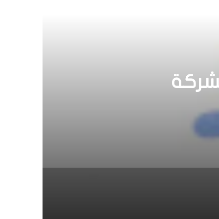
جيش
ية