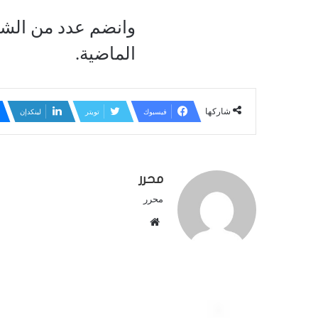
وانضم عدد من الشب
الماضية.
شاركها
فيسبوك
تويتر
لينكدإن
محرر
محرر
م
و
ق
ع
ا
ل