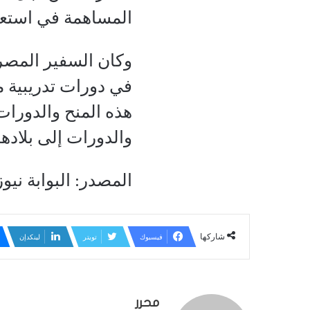
المساهمة في استعاد
وكان السفير المصري
في دورات تدريبية م
هذه المنح والدورات 
والدورات إلى بلاده
المصدر: البوابة نيوز
شاركها
فيسبوك
تويتر
لينكدإن
محرر