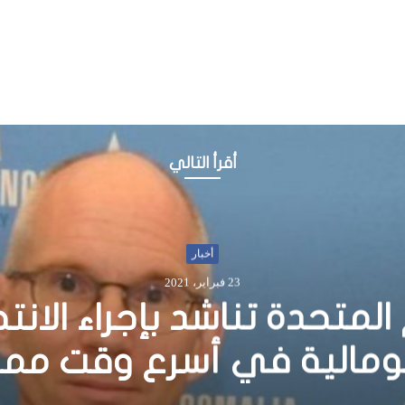
أقرأ التالي
أخبار
23 مايو، 2015
..شركة برواقو للاسمنت تتب
ألف دولار للاجئين الفارين من 
لمه نقدا لمؤسسة المنه