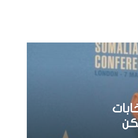
رع بـ
اليمن
اج