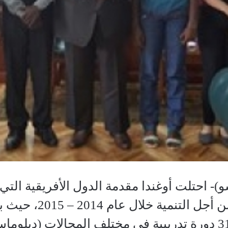
و)- احتلت أوغندا مقدمة الدول الأفريقية الت
متدربًا شاركوا في 31 دورة تدريبية في مختلف المجالات 