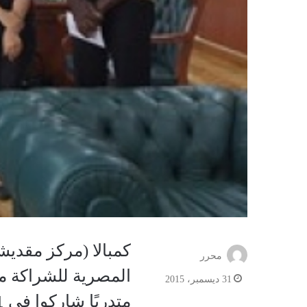
كمبالا (مركز مقديش
محرر
31 ديسمبر، 2015