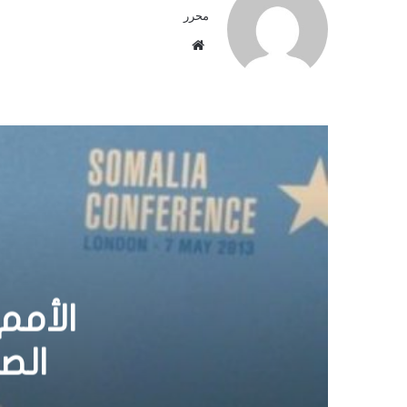
محرر
م
و
ق
ع
ا
ل
و
ي
ب
بالصور
40 
وتس