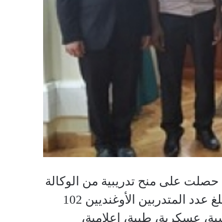
ي حصلت على منح تدريبية من الوكالة
المصرية للشراكة من أجل التنمية خلال عام 2014 – 2015، حيث بلغ عدد المتدربين الأوغنديين 102
(دبلوماسية، عسكرية، طبية، إعلامية،