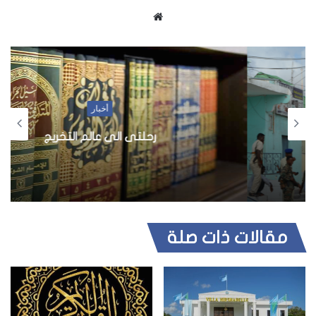
م
و
ق
ع
ا
ل
أخبار
و
ي
رحلتى الى عالم التخريج
ب
مقالات ذات صلة