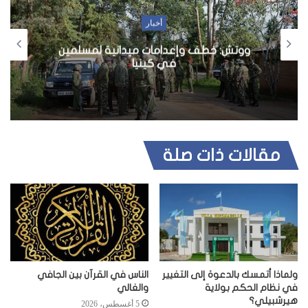
ا
ل
أخبار
و
ووتش: خطف وإعدامات ميدانية لمسلمين
ي
في كينيا
ب
مقالات ذات صلة
ولماذا أتمسك بالدعوة إلى التغيير
الناس في القرآن بين الجافي
في نظام الحكم بولاية
والغالي
هيرشبيلي؟
5 أغسطس، 2026