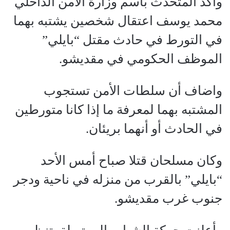
وأكد المتحدث باسم وزارة الأمن الداخلي
محمد يوسف اعتقال شخصين يشتبه بهما
في التورط في حادث مقتل “بايلي”
الموظف الحكومي في مقديشو.
واضاف أن سلطات الأمن تستجوب
المشتبه بهما لمعرفة ما إذا كانا متورطين
في الحادث أو أنهما بريئان.
وكان مسلحان قتلا صباح أمس الأحد
“بايلي” بالقرب من منزله في ناحية ودجر
جنوب غرب مقديشو.