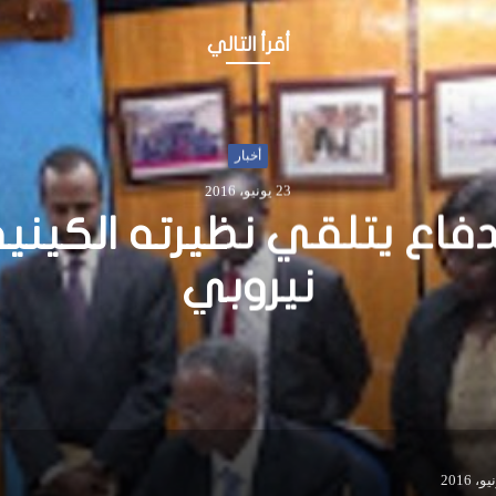
أقرأ التالي
أخبار
21 يونيو، 2016
ر… إحياء يوم اليتيم في ال
الإسلامي في مقديشو