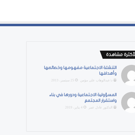
لأكثرة مشاهدة
التنشئة الاجتماعية مفهومها وخصائصها
وأهدافها
د/عبدالوهاب على مؤمن
25 سبتمبر، 2013
المسؤولية الاجتماعية ودورها في بناء
واستقرار المجتمع
الدكتور عادل عمر
4 يناير، 2019