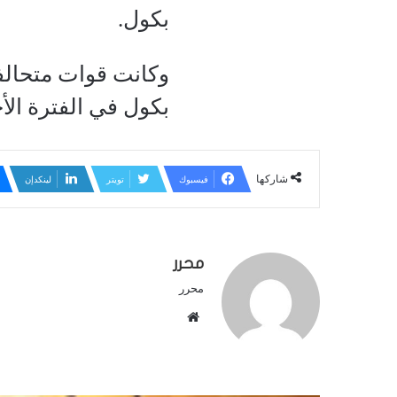
بكول.
وكانت قوات متحالف
بكول في الفترة الأخ
شاركها
فيسبوك
تويتر
لينكدإن
محرر
محرر
م
و
ق
ع