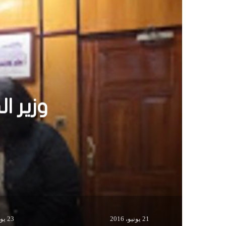
ا
ل
و
ي
ب
بالصو
21 يونيو، 2016
23 يونيو، 2016