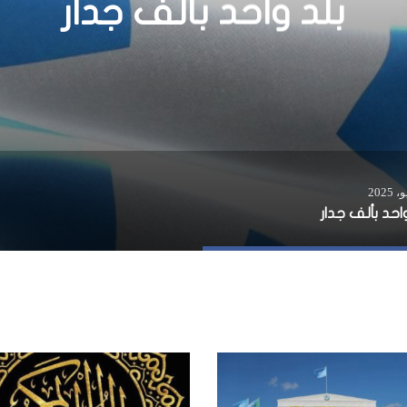
عجوزا في كينيا
احد بألف جدار