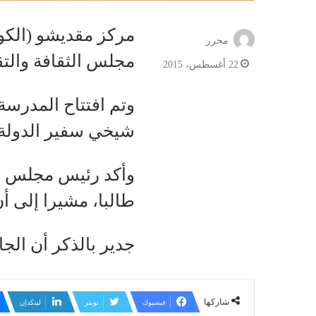
مركز مقديشو (الكوي
محرر
مجلس الثقافة والتق
22 أغسطس، 2015
وتم افتتاح المدرسة
شيخي سفير الدولة 
طالبا، مشيرا إلى أن أعما
جدير بالذكر أن الجا
شاركها
فيسبوك
تويتر
لينكدإن