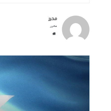
محرر
محرر
م
و
ق
ع
ا
ل
و
ي
ب
ضبع 