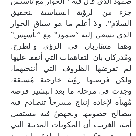
صمود الذي قال فيه ” الحوار مع تأسيس
جزء من الرؤية السياسية لتحقيق
السلام”، ولا أعلم ما هو سياق الحوار
الذي تسعى إليه “صمود” مع “تأسيس”
وهما متقاربان في الرؤى والطرح،
ومُدركان بأن التفاهمات التي أتفقا عليها
لم تفرضها الظروف التي أنتجتهما،
ولكن فرضتها رؤية خارجية مُسبقة،
وجدت في مرحلة ما بعد البشير فرصة
مُهيأة لإعادة إنتاج مسرحاً تتصادم فيه
مصالح خصومها ويجهضُ فيه مستقبل
أمة، الغريب أن المكونات المدنية التي
إنضمت لحكومة مليشيا الدعم السريع