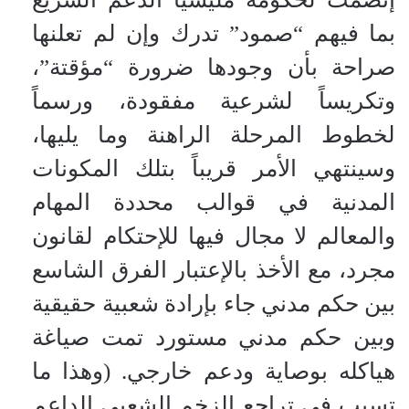
بما فيهم “صمود” تدرك وإن لم تعلنها
صراحة بأن وجودها ضرورة “مؤقتة”،
وتكريساً لشرعية مفقودة، ورسماً
لخطوط المرحلة الراهنة وما يليها،
وسينتهي الأمر قريباً بتلك المكونات
المدنية في قوالب محددة المهام
والمعالم لا مجال فيها للإحتكام لقانون
مجرد، مع الأخذ بالإعتبار الفرق الشاسع
بين حكم مدني جاء بإرادة شعبية حقيقية
وبين حكم مدني مستورد تمت صياغة
هياكله بوصاية ودعم خارجي. (وهذا ما
تسبب في تراجع الزخم الشعبي الداعم