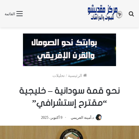
بحث
القائمة
عن
الرئيسية
/
تحليلات
نحو قمة سودانية – خليجية
“مقترح إستشرافي”
د.أمينة العريمي
9 أكتوبر، 2025