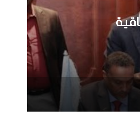
عة
وسط