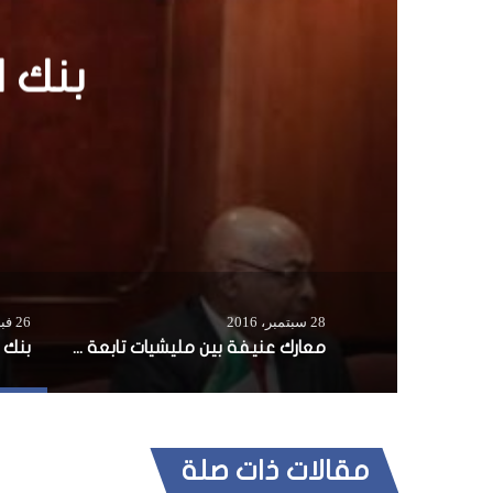
معا
لإدا
28 سبتمبر، 2016
26 فبراير، 2015
معارك عنيفة بين مليشيات تابعة لإدارتي جلمذغ وبنت لاند في وسط الصومال
مقالات ذات صلة