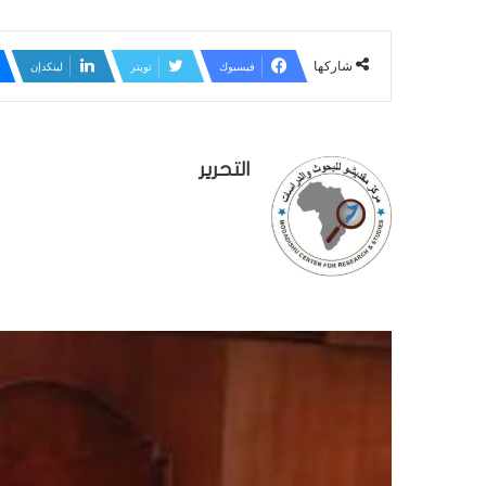
شاركها
فيسبوك
تويتر
لينكدإن
التحرير