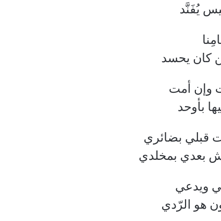
يُفَنَّد
مِنا
بمن كان يحسد
ت وإن أمت
ا بأوحد
ت قبلي بضائري
ش بعدي بمخلدي
ئي ويدعي
ن هو الرّدي