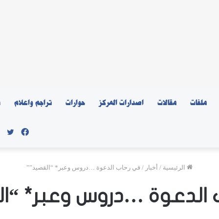
ملفات
مقالات
اصدارات المركز
حوارات
تراجم واعلام
ن
فيسبو
توي
الرئيسية
/
أخبار
/
في رحاب الدعوة …دروس وعبر* “القصيد””
الدعوة …دروس وعبر* “ا