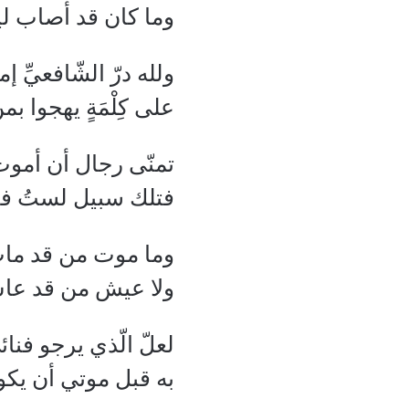
وما كان قد أصاب ليس 
ولله درّ الشّافعيِّ إما
على كِلْمَةٍ يهجوا 
تمنّى رجال أن أمو
فتلك سبيل لستُ فيه
وما موت من قد ما
ولا عيش من قد عا
لعلّ الّذي يرجو فنا
به قبل موتي أن يكو