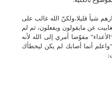
زازهم شيأ قليلا،ولكنّ الله غالب على
غابيت عن مايقولون ويفعلون، ثم لم
لأعداء” مفوّضا أمري إلى الله لأنه
”واعلم أنما أصابك لم يكن ليخطأك
: