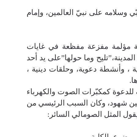
ي وسلامه على نبيّ العالمين، وإمام
ي حادثة مؤلمة مفزعة مفظعة في غايات
لمدينة،”تليح وما حولها”على يد أحد
ية ، وأنشطة دعوية، وحلقات دينية ،
ا.
ة للدعوة كمكبّرات الصوت والكهرباء
منين شهود، وكان السبب الرئيسي من
يقول المثل الصومالي السائر:
لموضوع بالكلية.