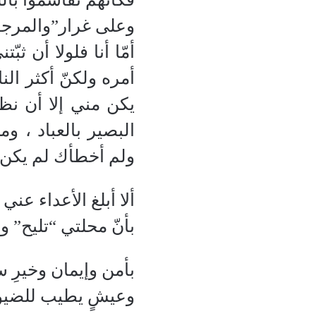
وعلى غرار”والمرجف
أمّا أنا فلولا أن ث
أمره ولكنّ أكثر ا
يكن مني إلا أن نظم
البصير بالعباد ، 
ولم أخطأك لم يكن 
ألا أبلغ الأعداء عني
بأنّ محلتي “تليح” 
بأمن وإيمان وخيرِ س
وعيشٍ يطيب للضي