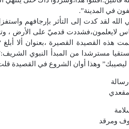
ون في المدينة”.
بّتني الله لقد كدت إلى التأثر بإرجافهم واستف
لناس لايعلمون،فشددت قدميّ على الأرض ، وت
ت هذه القصيدة القصيرة ،بعنوان ألا أبلغ “ا
ومستقيا مسترشدا من المبدأ النبوي الشريف:
ليصيبك” وهذا أوان الشروع في القصيدة قلت
 رسالة
ومقعدي
لامة
وف ومرقد