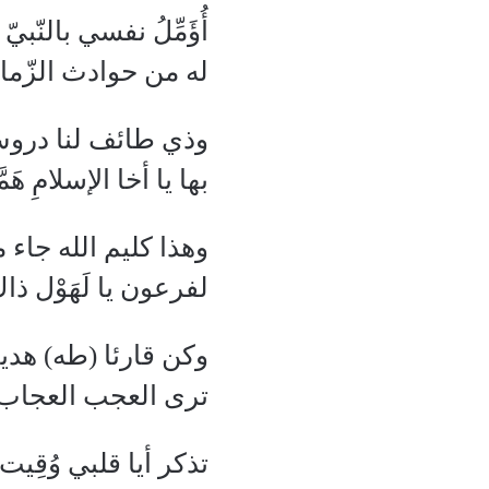
أُؤَمِّلُ نفسي بالنّبي
له من حوادث الزّمان
وذي طائف لنا درو
بها يا أخا الإسلامِ هَم
وهذا كليم الله جاء 
لفرعون يا لَهَوْل ذ
وكن قارئا (طه) هد
ترى العجب العجاب 
تذكر أيا قلبي وُقِ