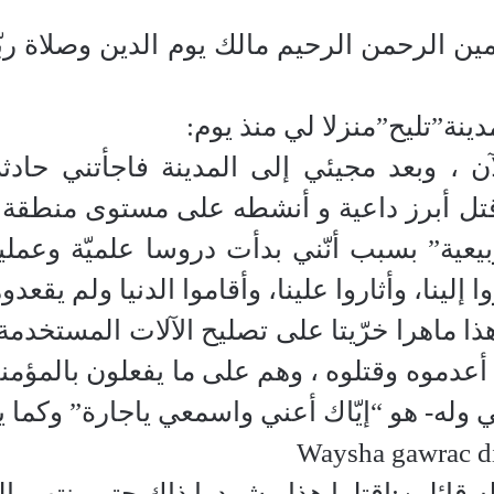
مين الرحمن الرحيم مالك يوم الدين وصلاة ربّ
ينة”تليح”منزلا لي منذ يوم:
م إلى الآن ، وبعد مجيئي إلى المدينة فاجأتن
 قتل أبرز داعية و أنشطه على مستوى منطقة ا
ربيعية” بسبب أنّني بدأت دروسا علميّة وعمل
إلينا، وأثاروا علينا، وأقاموا الدنيا ولم يقعدوه
ذا ماهرا خرّيتا على تصليح الآلات المستخدم
 أعدموه وقتلوه ، وهم على ما يفعلون بالمؤ
لي وله- هو “إيّاك أعني واسمعي ياجارة” وكما 
Waysha gawrac d
له قائلين:اقتلوا هذا،وشردوا ذاك حتى ينتهي ا