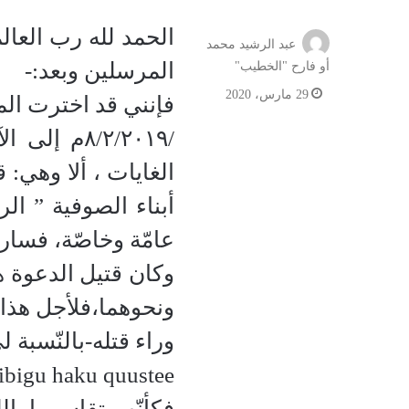
الحمد لله رب العال
عبد الرشيد محمد
المرسلين وبعد:-
أو فارح "الخطيب"
29 مارس، 2020
فإنني قد اخترت المد
/٨/٢/٢٠١٩
الغايات ، ألا وهي:
أبناء الصوفية ” ال
عامّة وخاصّة، فساروا 
وكان قتيل الدعوة ه
ونحوهما،فلأجل هذا
وراء قتله-بالنّسبة 
ibigu haku quustee
فكأنّهم تقاسموا بال