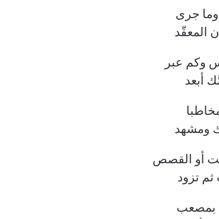
ّ وما جرى
 المعقّد
س وكم عبر
َّك أبعد
مخاطبا
اك ومشهد
يت أو القصص
ثم تزود
يت بمصعب