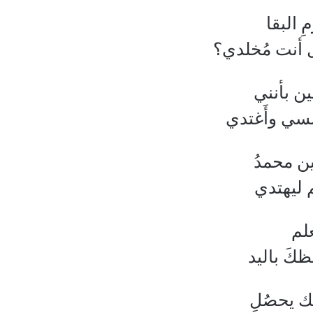
ِ البقا
 أنت مُخلدي؟
ين بأنني
مسي وأَغتدي
ين محمدُ
 ليهتدي
علم
كَ باليد
يك يحصُلِ