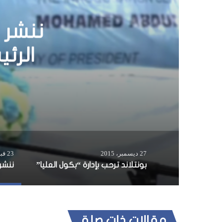
بونت
27 ديسمبر، 2015
23 فبراير، 2017
بونتلاند ترحب بإدارة “بكول العليا”
مقالات ذات صلة