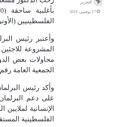
التحرير
17 نوفمبر، 2019
الفلسطينيين (الأونرو
وأعتبر رئيس البرل
المشروعة للاجئين ا
محاولات بعض الدول
الجمعية العامة رقم (302) بتاريخ 8 ديسمبر 949
وأكد رئيس البرلما
على دعم البرلمان 
الإنسانية لملايين ا
الفلسطينية المستق