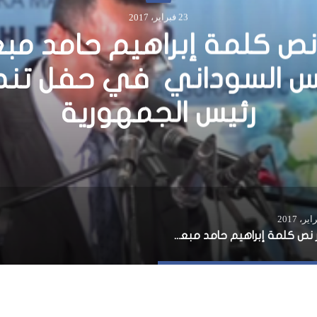
أخبار
27 ديسمبر، 2015
لاند ترحب بإدارة “بكول العل
ننشر نص كلمة إبراهيم حامد مبعوث الرئيس السوداني في حفل تنصيب رئيس الجمهورية