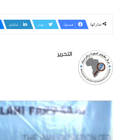
شاركها
فيسبوك
تويتر
لينكدإن
التحرير