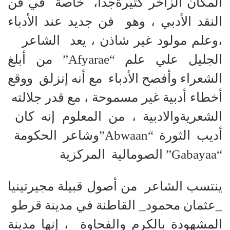
المكان الزاخر كثيرةجدا، خاصة في فن
النقد الأدبي ، وهو فن جديد عند الأدباء
،وعلم مولود غير شاذن ، يعد الشاعر
الجليل علي علم “Afyarae” من أبلغ
الشعراء وأفصح الأدباء مع أنه إنزلق ووقع
أخطاء أدبية غير مسموحة ، مع قدر جلالته
الشعريةوالادبية ، من المعلوم إنه كان
أديب الثورة “Abwaan”وشاعر الحكومة
“Gabayaa” الصومالية المركزية
ينتسب الشاعر من أصول قبيلة مجيرتينيا
_عثمان محمود_ القاطنة في مدينة قرطو
المشهودة بالكرم والفحاوة ، إنها مدينة