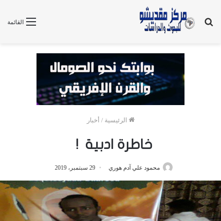
بحث
القائمة
عن
الرئيسية
/
أخبار
خاطرة ادبية !
محمود علي آدم هوري
29 سبتمبر، 2019