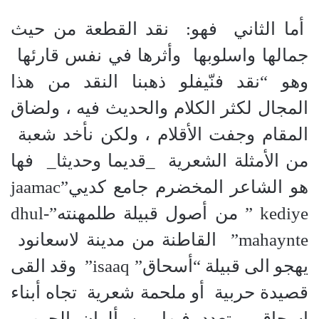
أما الثاني فهو: نقد القطعة من حيث
جمالها واسلوبها وأثرها في نفس قارئها
وهو “نقد فنّيفلو ذهبنا النقد من هذا
المجال لكثر الكلام والحديث فيه ، ولضاق
المقام وجفت الأقلام ، ولكن نأخد شعبة
من الأمثلة الشعرية _قديما وحديثا_ فها
هو الشاعر المخضرم جامع كديي”jaamac
kediye ” من أصول قبيلة طلمهنته”dhul-
mahaynte” القاطنة من مدينة لاسعانود
يهجو الى قبيلة “أسحاق” isaaq” وقد القى
قصيدة حربية أو ملحمة شعرية تجاه أبناء
إسحاق يتعدد فيها من ألوان الحرب