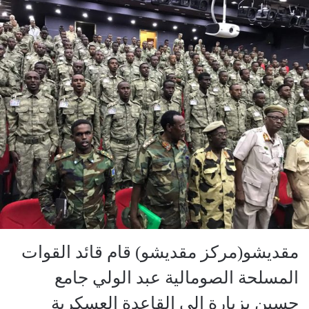
مقديشو(مركز مقديشو) قام قائد القوات
المسلحة الصومالية عبد الولي جامع
حسين بزيارة إلى القاعدة العسكرية