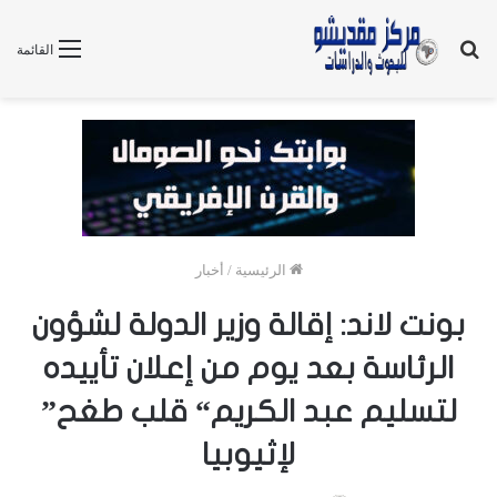
بحث
القائمة
عن
الرئيسية
/
أخبار
بونت لاند: إقالة وزير الدولة لشؤون
الرئاسة بعد يوم من إعلان تأييده
لتسليم عبد الكريم“ قلب طغح”
لإثيوبيا