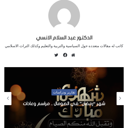
الدكتور عبد السلام الانسي
كاتب له مقالات متعدده حول السياسية والتربية والتعليم وكذلك التراث الاسلامي
ت
و
م
ف
ي
و
ي
ت
ق
س
ر
ع
ب
ا
و
تقارير ودراسات
ل
ك
و
شهر “رمضان” في الصومال .. مراسم وعادات
ي
ب