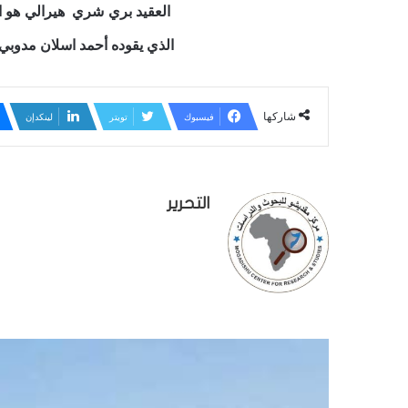
العقيد بري شري هيرالي هو اح
الذي يقوده أحمد اسلان مدوبي
شاركها
فيسبوك
تويتر
لينكدإن
التحرير