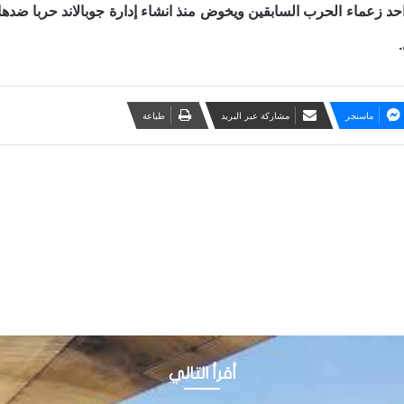
د زعماء الحرب السابقين ويخوض منذ انشاء إدارة جوبالاند حربا ضده
.
ماسنجر
مشاركة عبر البريد
طباعة
أقرأ التالي