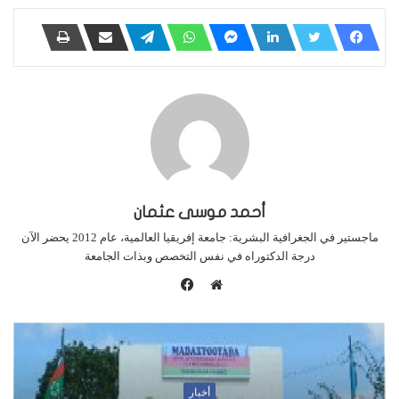
أحمد موسى عثمان
ماجستير في الجغرافية البشرية: جامعة إفريقيا العالمية، عام 2012 يحضر الآن
درجة الدكتوراه في نفس التخصص وبذات الجامعة
ف
ي
م
س
و
ب
ق
و
ع
ك
ا
أخبار