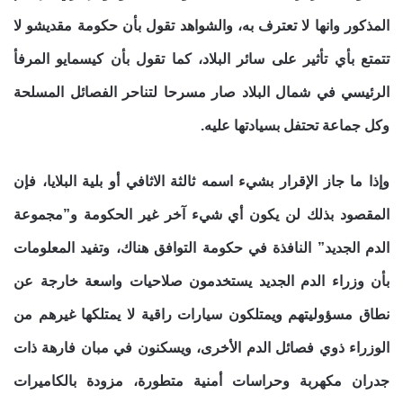
المذكور وانها لا تعترف به، والشواهد تقول بأن حكومة مقديشو لا
تتمتع بأي تأثير على سائر البلاد، كما تقول بأن كيسمايو المرفأ
الرئيسي في شمال البلاد صار مسرحا لتناحر الفصائل المسلحة
وكل جماعة تحتفل بسيادتها عليه.
وإذا ما جاز الإقرار بشيء اسمه ثالثة الاثافي أو بلية البلايا، فإن
المقصود بذلك لن يكون أي شيء آخر غير الحكومة و”مجموعة
الدم الجديد” النافذة في حكومة التوافق هناك، وتفيد المعلومات
بأن وزراء الدم الجديد يستخدمون صلاحيات واسعة خارجة عن
نطاق مسؤوليتهم ويمتلكون سيارات راقية لا يمتلكها غيرهم من
الوزراء ذوي فصائل الدم الأخرى، ويسكنون في مبان فارهة ذات
جدران مكهربة وحراسات أمنية متطورة، مزودة بالكاميرات