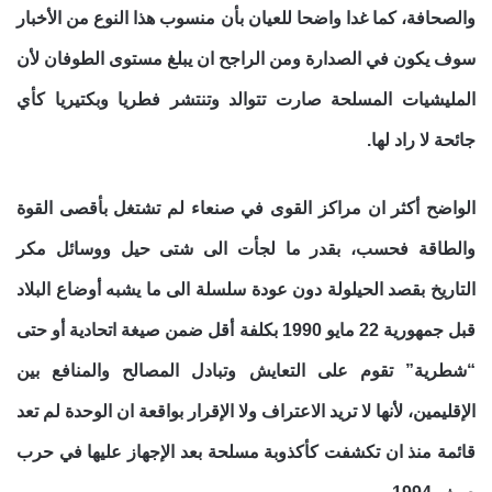
والصحافة، كما غدا واضحا للعيان بأن منسوب هذا النوع من الأخبار
سوف يكون في الصدارة ومن الراجح ان يبلغ مستوى الطوفان لأن
المليشيات المسلحة صارت تتوالد وتنتشر فطريا وبكتيريا كأي
جائحة لا راد لها.
الواضح أكثر ان مراكز القوى في صنعاء لم تشتغل بأقصى القوة
والطاقة فحسب، بقدر ما لجأت الى شتى حيل ووسائل مكر
التاريخ بقصد الحيلولة دون عودة سلسلة الى ما يشبه أوضاع البلاد
قبل جمهورية 22 مايو 1990 بكلفة أقل ضمن صيغة اتحادية أو حتى
“شطرية” تقوم على التعايش وتبادل المصالح والمنافع بين
الإقليمين، لأنها لا تريد الاعتراف ولا الإقرار بواقعة ان الوحدة لم تعد
قائمة منذ ان تكشفت كأكذوبة مسلحة بعد الإجهاز عليها في حرب