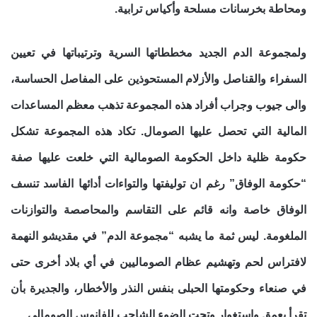
ومحاطة بخرسانات مسلحة وأكياس ترابية.
ولمجموعة الدم الجديد مخططاتها السرية وترتيباتها في تعيين
السفراء والقناصل والأزلام المستحوذين على المفاصل الحساسة،
والى جيوب وجراب أفراد هذه المجموعة تذهب معظم المساعدات
المالية التي تحصل عليها الصومال. تكاد هذه المجموعة تشكل
حكومة ظلية داخل الحكومة الصومالية التي خلعت عليها صفة
“حكومة الوفاق” رغم ان توليفتها والتواءات أدائها الفاسد تنسف
الوفاق خاصة وانه قائم على التقاسم والمحاصصة والتوازنات
الملغومة. ليس ثمة ما يشبه “مجموعة الدم” في مقديشو النهمة
لافتراس لحم وتهشيم عظام الصوماليين في أي بلاد أخرى حتى
في صنعاء وحكومتها الحبلى بنفس النذر والأخطار، والجديرة بأن
تقرأ بعمق واستغوار وتحت الضوء الشاحب للفانوس الصومالي.