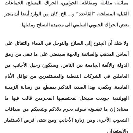
مماثلة، مقاتلة ومتقاتلة: الحوثيين، الحراك المسلح، الجماعات
القبلية المسلحة، “القاعدة” و….الخ. كان من الوارد أيضا أن ينجر
بعض الحراك الجنوبي السلمي الى مصيدة التسلح ومقتلها.
ولا شك أن الجنوح إلى السلاح والتوحل في الدماء والتقاتل على
أساس المذهب والطائفة والجهة سيقضي على ما تبقى من رمق
الدولة والألفة الجامعة بين الناس، وسيكون رحيل الأجانب من
العاملين في الشركات النفطية والمستثمرين من نوافل الأيام
القادمة. ويكفي، بهذا الصدد، التذكير بمقطع من رسالة الزميلة
الهولندية جوديت سبيخل لمختطفيها المجرمين قالت فيها ما
معناه: إن ما تفعلونه سوف يحرم بلادكم وشعبكم من صداقات
الشعوب الأخرى ومن زيارة الأجانب ومن شتى فرص الاستثمار
والاستقرار.