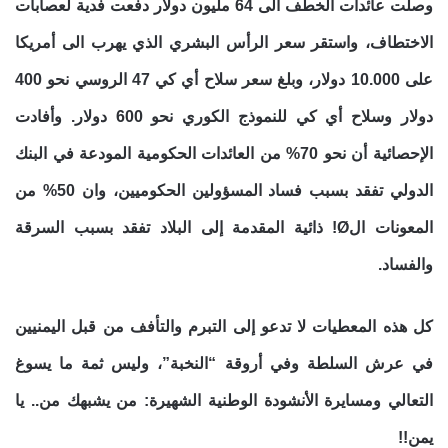
وصلت عائدات الخطف الى 64 مليون دولار دفعت فدية لعصابات
الاختطاف، واستقر سعر الرأس البشري الذي يهرب الى أمريكا
على 10.000 دولار، وبلغ سعر سلاح أي كي 47 الروسي نحو 400
دولار وسلاح أي كي للنموذج الكوري نحو 600 دولار. وأفادت
الإحصائية أن نحو 70% من العائدات الحكومية المودعة في البنك
الدولي تفقد بسبب فساد المسؤولين الحكوميين، وان 50% من
المعونات الØ! ذائية المقدمة إلى البلاد تفقد بسبب السرقة
والفساد.
كل هذه المعطيات لا تدعو إلى التبرم والتأفف من قبل اليمنيين
في عرش السلطة وفي أروقة “النخبة”، وليس ثمة ما يسوغ
التعالي ومسايرة الأنشودة الوطنية الشهيرة: من يشبهك من.. يا
يمن!!