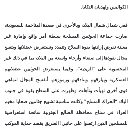
الكواليس ولهذيان التكايا.
ففي شمال شمال البلاد، وبالأحرى في صعدة المتاخمة للسعودية،
صارت جماعة الحوثيين المسلحة سلطة أمر واقع وإمارة غير
معلنة تفرض إرادتها بقوة السلاح وتتمدد وتستعرض عضلاتها ويتسع
مجال نفوذها إلى صنعاء وأرجاء واسعة من البلاد، بما في ذلك غير
المحسوبة على “الزيدية”، وفيما يستعرض الحوثيين عضلاتهم
العسكرية وبيارقهم وبنادقهم ورموزهم، أنفسح المجال لتماهي
قوى أخرى تهيأت وتأهلت وظهرت على السطح بقوة في جنوب
البلاد “الحراك المسلح” وكانت مناسبة تشييع جثامين ضحايا مخيم
العزاء في سناح محافظة الضالع الجنوبية سانحة استعراضية
للمسلحين الذين ارتصوا على جانبي! الطريق بقصد حماية الموكب