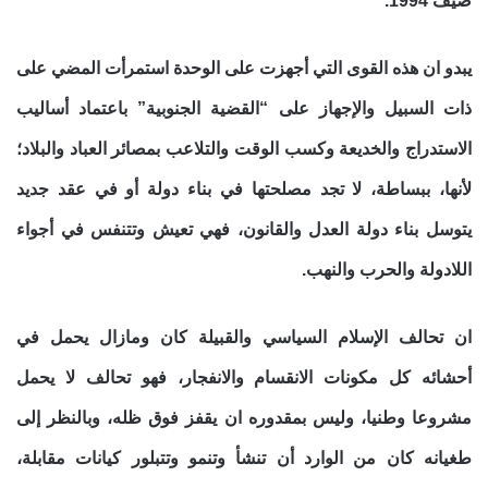
صيف 1994.
يبدو ان هذه القوى التي أجهزت على الوحدة استمرأت المضي على
ذات السبيل والإجهاز على “القضية الجنوبية” باعتماد أساليب
الاستدراج والخديعة وكسب الوقت والتلاعب بمصائر العباد والبلاد؛
لأنها، ببساطة، لا تجد مصلحتها في بناء دولة أو في عقد جديد
يتوسل بناء دولة العدل والقانون، فهي تعيش وتتنفس في أجواء
اللادولة والحرب والنهب.
ان تحالف الإسلام السياسي والقبيلة كان ومازال يحمل في
أحشائه كل مكونات الانقسام والانفجار، فهو تحالف لا يحمل
مشروعا وطنيا، وليس بمقدوره ان يقفز فوق ظله، وبالنظر إلى
طغيانه كان من الوارد أن تنشأ وتنمو وتتبلور كيانات مقابلة،