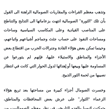
وتذهب معظم القراءات والمقاربات الصومالية الراهنة الى القول
بأن تلك “الثورة” الصومالية انتهت بزعاماتها الى التذابح والتناطح
على المناصب القيادية وعلى المكاسب السياسية وساحات
ومساحات النفوذ على حساب جثث وجماجم أشياعهم واتباعهم،
وحينما تمكن بعض هؤلاء القادة وجنرالات الحرب من اقتطاع بعض
الأجزاء والمناطق والاستيلاء عليها، فإنهم لم يتورعوا عن
المساومة عليها وبيعها أو إهدائها لدول الحوار التي كانت في انتظار
نصيبها من لحمة الثور الذبيح.
وخسرت الصومال أجزاء كبيرة من مساحتها بعد تربع هؤلاء
الزعماء “الثوار” على عرش بعض المحافظات والمناطق،
وتمكنت اثيوبيا –العدو التاريخي في نظر معظم الصوماليين- من