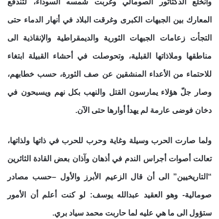
وانخلع الدكتاتور الصومالي وغربت شمسه السوداء، لتندفع
المعارك بين الجبهات الكبرى وغرقت البلاد في أنهار الدماء حتى
التجأت زعامات الجبهات الثورية والديمقراطية والإنقاذية الى
مناطقها وملاذاتها القبلية، وتحوصلت في أحشاء القبيلة ابتغاء
للاحتماء من الأعداء المنشقين عن صف الثورة، حسب خطابهم،
وصار جلّ هؤلاء يمارسون القتل والنهب بكل نهم ويسبحون في
دخان فوضى عارمة لم يهدأ أوارها حتى الآن.
ولما صارت الحرب وسيلة وغاية وحرب للحرب في ذاتها ولذاتها،
تعالت أصوات أجراس الندم في أذهان وآذان بعض القادة الثائرين
“التاريخيين” الى أن قال الزعيم الأبرز والأول –حسب مصادر
صومالية- وهو العقيد عبدالله يوسف: لو كنت أعلم أن الأمور
ستؤول الى ما هي عليه لما حاربت محمد سياد بري.