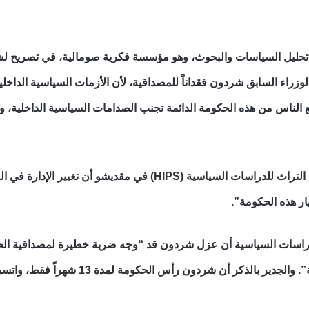
تحليل السياسات والبحوث، وهو مؤسسة فكرية صومالية، في تصريح لشبكة ا
زراء السابق شردون فقداناً للمصداقية، لأن الأزمات السياسية الداخلي
 منذ عام 2000. وتوقع الناس من هذه الحكومة الدائمة تجنب الصدامات السياسية الداخل
أصدره معهد التراث للدراسات السياسية (HIPS) في مقدي
ار هذه الحكومة”.
دراسات السياسية أن عزل شردون قد “وجه ضربة خطيرة لمصداقية الحك
العاجلة المتمثلة في بناء الدولة”. و