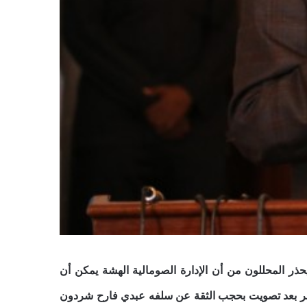
حذر المحللون من أن الإدارة الصومالية الهشة يمكن أن
السلطة التنفيذية فريسة لمزيد من الصراعات. وقد تولى أحمد منصبه يوم 26 ديسمبر بعد تصويت بحجب الثقة عن سلفه عبدي فارح شردون