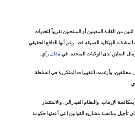
طة التنفيذية في الصومال يشكل تحدياً دائماً. “ومنذ عام 2000، تعرض كل اثنين من القادة المعينين أو المنتخبين تقريباً لتحديات
لمشكلة الهيكلية العميقة قط، رغم أنها الدافع الحقيقي
مال السابق لدى الولايات المتحدة، في
مقال رأي
.
خلال السنوات الـ13 الماضية أربعة رؤساء وشغل منصب رئيس الوزراء 10 أشخاص مختلفين، وأرغمت التغييرات المتكررة في السلطة
ي.
مكافحة الإرهاب، والنظام الفيدرالي، والاستثمار
ان تأجيل مناقشة مشاريع القوانين التي أعدتها حكومة