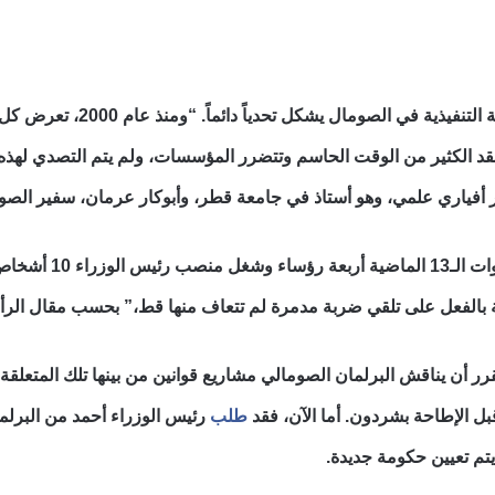
وقد أصبح التناحر داخل السل
ُفقد الكثير من الوقت الحاسم وتتضرر المؤسسات، ولم يتم التصدي لهذه ا
ار أفياري علمي، وهو أستاذ في جامعة قطر، وأبوكار عرمان، سفير الصو
وقد حكم الصومال 
 بالفعل على تلقي ضربة مدمرة لم تتعاف منها قط،” بحسب مقال الرأ
 أن يناقش البرلمان الصومالي مشاريع قوانين من بينها تلك المتعلقة ب
بل الإطاحة بشردون. أما الآن، فقد
طلب
رئيس الوزراء أحمد من البرلم
تم تعيين حكومة جديدة.