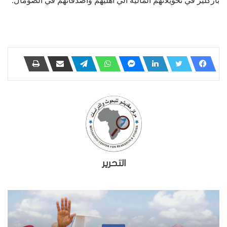
باركليز في تحويلاتهم المالية الي أهليهم وأصدقائهم في الصومال.
التحرير