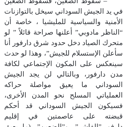
‏ – سقوط الضعين، فسقوط الضعين
في يد الجيش السوداني سيخل بالتوازنات
الأمنية والسياسية للمليشيا ، خاصة أن
“الناظر مادوبي” أعلنها صراحة قائلاً ” لو
متحرك الصياد دخل حدود شرق دارفور أنا
سأعلن الإستسلام للجيش”، وهذا لو حدث
سينعكس على المكون الإجتماعي لكافة
مدن دارفور، وبالتالي لن يجد الجيش
السوداني ما يعيق مواصلة حراكه
العملياتي المسلح نحو المدن الأخرى،
فسيكون الجيش السوداني قد أحكم
قبضته على عاصمتين في إقليم
دارفور،”الفاشر”، و”الضعين”. (ما يعيق