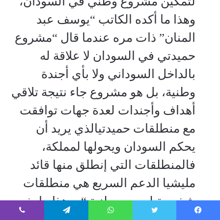
لتمكين مشروع وطني في السودان،
وهذا ما أكده الكاتب “يوسف عبد
المنان” ذات مره عندما قال “مشروع
حميدتي في السودان لا علاقة له
بالداخل السوداني ولا بأي أجندة
وطنية، بل هو مشروع جاء نتيجة تلاقي
أهداف وأجندات لعدة جهات توافقت
مع منطلقات ‫حميدتيالذي يريد أن
يحكم السودان ويحولها لمملكة،
فالمنطلقات التي إنطلق منها قائد
مليشيا الدعم السريع هي منطلقات
شخصية ليست وطنية “، وهذا ما يفسر
برأيي تنامي ظاهرة إنشقاق وهروب
يسبوك
تويتر
واتساب
تيلقرام
ڤايبر