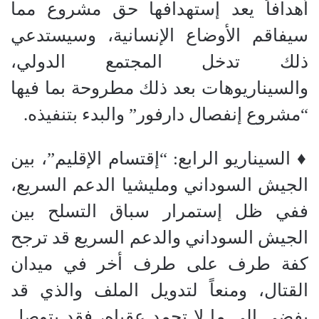
أهدافاً يعد إستهدافها حق مشروع مما
سيفاقم الأوضاع الإنسانية، وسيستدعي
ذلك تدخل المجتمع الدولي،
والسيناريوهات بعد ذلك مطروحة بما فيها
“مشروع إنفصال دارفور” والبدء بتنفيذه.
‏♦ السيناريو الرابع: “إقتسام الإقليم”، بين
الجيش السوداني ومليشيا الدعم السريع،
ففي ظل إستمرار سباق التسلح بين
الجيش السوداني والدعم السريع قد ترجح
كفة طرف على طرف أخر في ميدان
القتال، ومنعاً لتدويل الملف والذي قد
يفضي إلى ما لا تحمد عقباه، فقد يتوصل