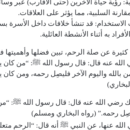
ية: رؤية حياة الآخرين (حتى الأقارب) عبر وسا
قارنة السلبية، مما يؤثر على العلاقات.
ب الاستخدام: قد تنشأ خلافات داخل الأسرة ب
راد به أثناء الأنشطة العائلية.
كثيرة عن صلة الرحم، تبين فضلها وأهميتها في
لله عنه قال: قال رسول الله ﷺ: “من كان يؤمن
بالله واليوم الآخر فليصِل رحمه، ومن كان يؤم
لبخاري)
 رضي الله عنه قال: قال رسول الله ﷺ: “من
صِل رحمه.” (رواه البخاري ومسلم)
لله عنها، عن النبي ﷺ أنه قال: “الرحم متع