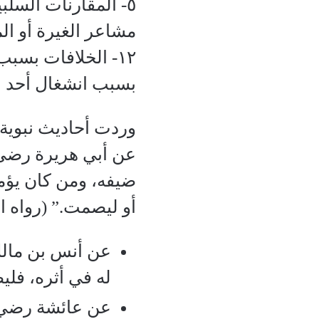
٥- المقارنات السلب
مشاعر الغيرة أو الم
١٢- الخلافات بسب
بسبب انشغال أحد الأف
وردت أحاديث نبوية 
عن أبي هريرة رضي ا
ضيفه، ومن كان يؤمن 
أو ليصمت.” (رواه ا
عن أنس بن مالك
له في أثره، فلي
عن عائشة رضي ا