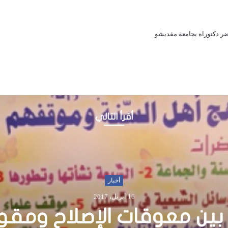
ر دكتوراه بجامعة مقديشو
أقرأ التالي
أخبار
22 أبريل، 2018
يس فرماجو يتسلم أوراق اعت