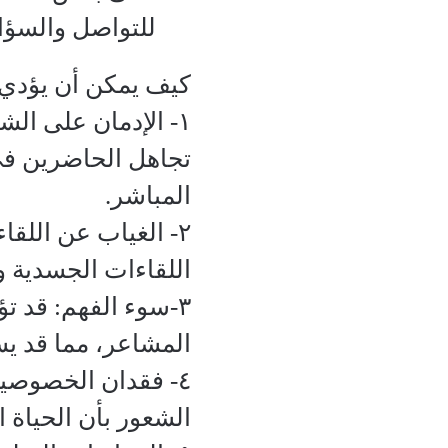
للتواصل والسؤا
كيف يمكن أن يؤدي 
١- الإدمان على ال
تجاهل الحاضرين في
المباشر.
٢- الغياب عن اللق
اللقاءات الجسدية وا
٣-سوء الفهم: قد تؤ
المشاعر، مما قد ي
٤- فقدان الخصوصية
الشعور بأن الحياة