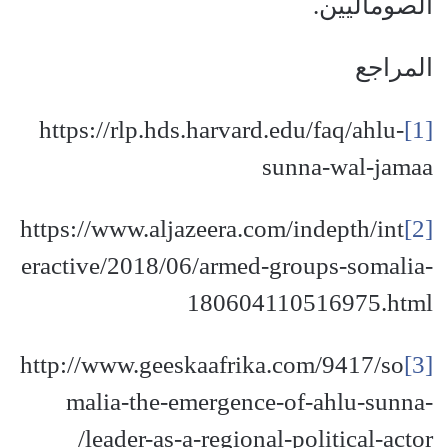
الصوماليين.
المراجع
https://rlp.hds.harvard.edu/faq/ahlu-
[1]
sunna-wal-jamaa
https://www.aljazeera.com/indepth/int
[2]
eractive/2018/06/armed-groups-somalia-
180604110516975.html
http://www.geeskaafrika.com/9417/so
[3]
malia-the-emergence-of-ahlu-sunna-
leader-as-a-regional-political-actor/