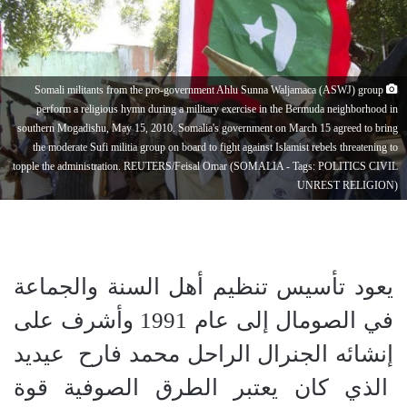
Somali militants from the pro-government Ahlu Sunna Waljamaca (ASWJ) group
perform a religious hymn during a military exercise in the Bermuda neighborhood in
southern Mogadishu, May 15, 2010. Somalia's government on March 15 agreed to bring
the moderate Sufi militia group on board to fight against Islamist rebels threatening to
topple the administration. REUTERS/Feisal Omar (SOMALIA - Tags: POLITICS CIVIL
UNREST RELIGION)
يعود تأسيس تنظيم أهل السنة والجماعة
في الصومال إلى عام 1991 وأشرف على
إنشائه الجنرال الراحل محمد فارح عيديد
الذي كان يعتبر الطرق الصوفية قوة