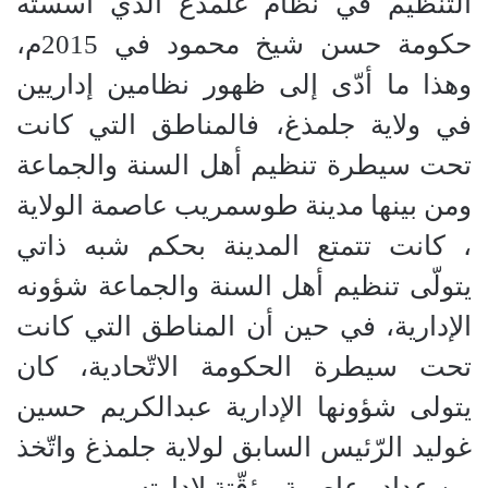
التنظيم في نظام غلمذغ الّذي أسسته
حكومة حسن شيخ محمود في 2015م،
وهذا ما أدّى إلى ظهور نظامين إداريين
في ولاية جلمذغ، فالمناطق التي كانت
تحت سيطرة تنظيم أهل السنة والجماعة
ومن بينها مدينة طوسمريب عاصمة الولاية
، كانت تتمتع المدينة بحكم شبه ذاتي
يتولّى تنظيم أهل السنة والجماعة شؤونه
الإدارية، في حين أن المناطق التي كانت
تحت سيطرة الحكومة الاتّحادية، كان
يتولى شؤونها الإدارية عبدالكريم حسين
غوليد الرّئيس السابق لولاية جلمذغ واتّخذ
من عدادو عاصمة مؤقّتة لإدارته.