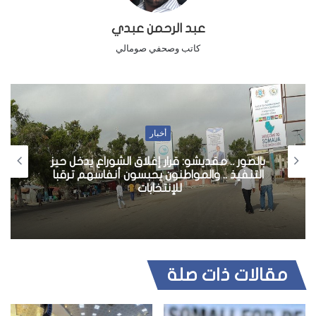
عبد الرحمن عبدي
كاتب وصحفي صومالي
أخبار
بالصور .. مقديشو: قرار إغلاق الشوراع يدخل حيز
التنفيذ .. والمواطنون يحبسون أنفاسهم ترقبا
للإنتخابات
مقالات ذات صلة