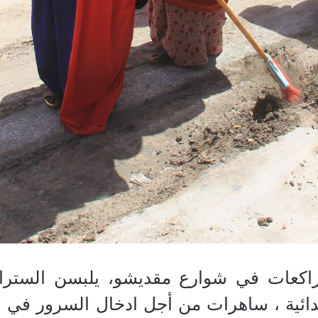
اكعات
في شوارع مقديشو،
يلبسن السترا
بدائية ، ساهرات من أجل ادخال السرور في