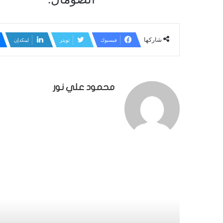
شاركها
فيسبوك
تويتر
لينكدإن
محمود علي نور