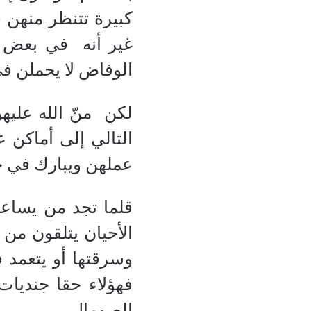
كبيرة تتنظر منهن ف
غير أنه
في بعض ال
الوفاض لا يحملن في 
لكن
منّ الله علي
التالي إلى أماكن 
عملهن ويبارك في ج
قلما تجد من يساعد 
الأحيان يتلقون من
وسرقتها أو يتعمد 
فهؤلاء حقا جنديا
الصومال.