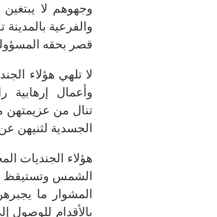
وجهوهم لا يبتغين
والفرعية بالمدينة ت
قصر بحقه المسؤولو
لا تلهي هؤلاء الجن
وأعمال
إرهابية
را
تنال من عزيمتهن م
الجسدية لثنيهن عن
هؤلاء الجنديات ال
الشمس وتستيقظ ال
المشوار ما يجبره
بالأقدام للوصول إ