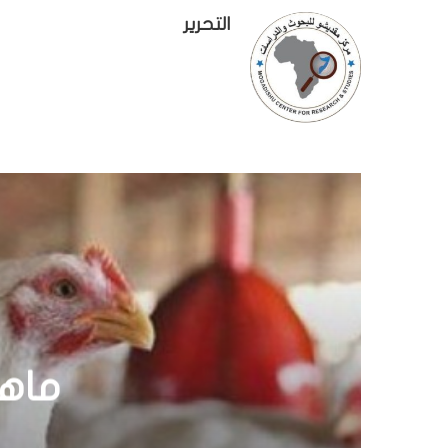
التحرير
إثي
مشروعات