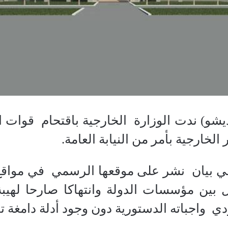
شو) ندت الوزارة الخارجية باقتحام قوات ا
الخارجية بأمر من النيابة العامة.
 بيان نشر على موقعها الرسمي في مواقع ا
 بين مؤسسات الدولة وانتهاكا صارحا لهيبة
اجباته الدستورية دون وجود أدلة دامغة تثب