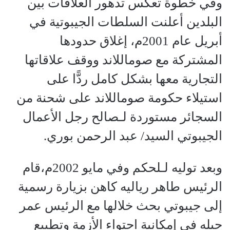
وفي خطوة تعكس تدهور العلاقات بين
البلدين أعلنت السلطات الجيبوتية في
أبريل عام 2001م، إغلاق حدودها
المشتركة مع صوماللاند ووقف علاقاتها
التجارية معها بشكل كامل ردًّا على
استيلاء حكومة صوماللاند على شحنة من
السجائر مستوردة لـصالح رجل الأعمال
الجيبوتي السيد/ عبد الرحمن بوري.
وبعد توليه لـلحكم وفي مايو 2002م،قام
الرئيس طاهر رياليه كاهن بزيارة رسمية
إلى جيبوتي بحث خلالها مع الرئيس عمر
جيله في إمكانية احتواء الأزمة وتطبيع