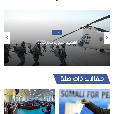
و
ق
ع
ا
ل
أخبار
و
ي
اهمية مناورة قادر 2020
ب
مقالات ذات صلة