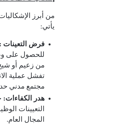
من أبرز الإشكاليات 
يأتي:
فرض التعينات :
للحصول على وظي
من زعيم أو شيخ ا
تفشل عملية الان
مجتمع مدني حدي
هدر الكفاءات:
ح
التعيينات الوظي
المجال العام.