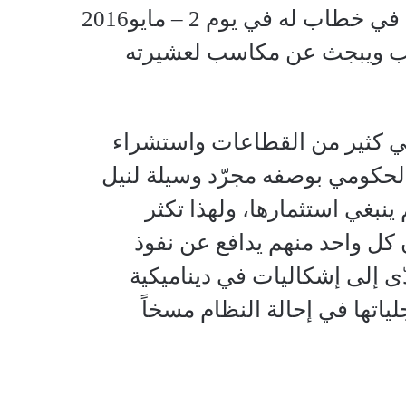
وهذا ما أشار إليه رئيس الولاية السيد عبد الولي محمد علي غاس في خطاب له في يوم 2 – مايو2016
الب ويبجث عن مكاسب لعشيرته
ي كثير من القطاعات واستشراء
ز الحكومي بوصفه مجرّد وسيلة لنيل
ينبغي استثمارها، ولهذا تكثر
أن كل واحد منهم يدافع عن نفوذ
ّى إلى إشكاليات في ديناميكية
ياتها في إحالة النظام مسخاً