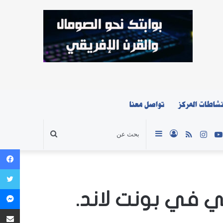
شاطات المركز
تواصل معنا
ك
تر
يوتيوب
انستقرام
ملخص
تسجيل
إضافة
بحث
الموقع
الدخول
عمود
عن
ي في بونت لاند.
RSS
جانبي