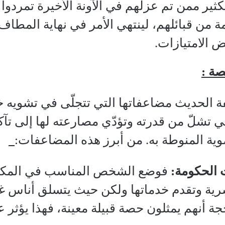
ثير ممن تم عزلهم في الآونة الأخيرة تمردوا
 من قبائلهم، لينتهي الأمر في نهاية المط
 الامتيازات.
ة :
فة الحديث مضاعفاتها التي تتجلّى في تشويه خ
ي تشلّ من قدرته وتؤدّي مصارعته لها إلى تآكله
موية المنوطة به. من أبرز هذه المضاعفات:
لحكومة:
فوضع الشخص المناسب في المكا
رية وتقدم خدماتها ولكن حيث يتسلق أناس غي
جة أنهم يمثلون حصة قبيلة معينة، فهذا يؤثر 