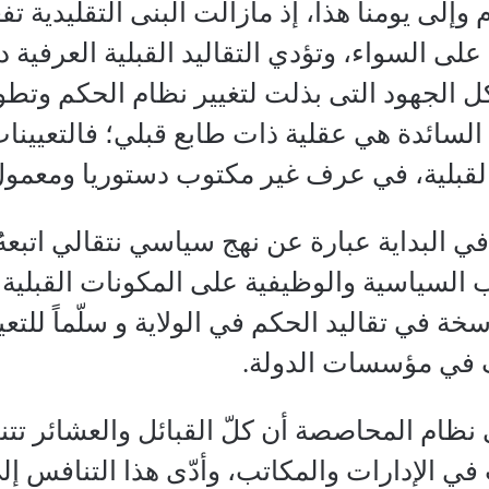
أسيسها عام 1998م وإلى يومنا هذا، إذ مازالت البنى ال
على السواء، وتؤدي التقاليد القبلية العرفية د
كل الجهود التى بذلت لتغيير نظام الحكم وتطو
ة السائدة هي عقلية ذات طابع قبلي؛ فالتعيين
بلية، في عرف غير مكتوب دستوريا ومعمول به
 البداية عبارة عن نهج سياسي نتقالي اتبعهُ
لسياسية والوظيفية على المكونات القبلية في
 في تقاليد الحكم في الولاية و سلّماً للت
 في مؤسسات الدولة.
نظام المحاصصة أن كلّ القبائل والعشائر ت
 الإدارات والمكاتب، وأدّى هذا التنافس إل