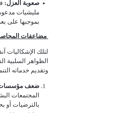
صعوبة العزل:
فك
مليشيات مدعومة
بموجبها على بعض
مضاعفات المحاصص
لتلك الإشكاليات آن
الظواهر السلبية الت
وتقديم خدماته التن
ضعف مؤسسات ا
المجتمعات البش
بالترضيات أو بح