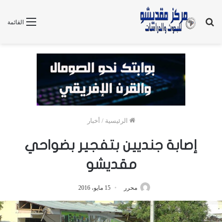
بحث
القائمة
عن
الرئيسية
/
أخبار
إصابة جنديين بتفجير بضواحي
مقديشو
محرر
15 مايو، 2016