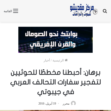
بحث
القائمة
عن
الرئيسية
/
أخبار
برهان: أحبطنا مخططًا للحوثيين
لتفجير سفارات التحالف العربي
في جيبوتي
محرر
19 أبريل، 2016