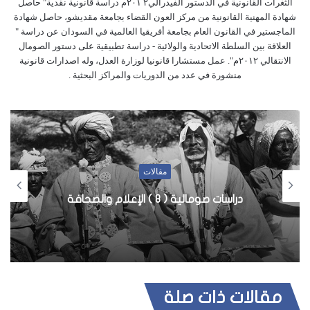
الثغرات القانونية في الدستور الفيدرالي٢ ٢٠١م دراسة قانونية نقدية" حاصل
شهادة المهنية القانونية من مركز العون القضاء بجامعة مقديشو، حاصل شهادة
الماجستير في القانون العام بجامعة أفريقيا العالمية في السودان عن دراسة "
العلاقة بين السلطة الاتحادية والولائية - دراسة تطبيقية على دستور الصومال
الانتقالي ٢٠١٢م". عمل مستشارا قانونيا لوزارة العدل، وله اصدارات قانونية
منشورة في عدد من الدوريات والمراكز البحثية .
أخبار
مراحل وتطور الإعلام في الصومال 4-12
مقالات ذات صلة