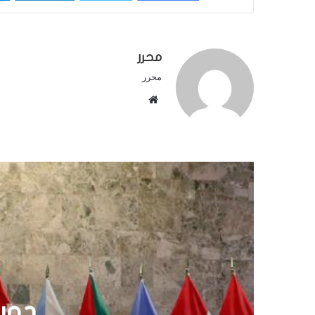
محرر
محرر
م
و
ق
ع
ا
ل
و
ي
ب