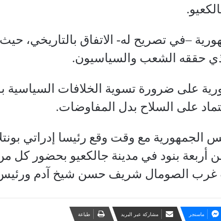
لكعيو.
ة –في تصريح له- الاتفاق بالتاريخي، حيث أ
ذي حققه الشعب والسياسيون.
ة على ضرورة تسوية الخلافات السياسية بواس
ماد على السلاح بدل المفاوضات.
 الجمهورية مع وقت وقع رئيسا إدراتي بونتل
ن أربعة بنود في مدينة جالكعيو بحضور كل من
 غرب الصومال شريف حسن شيخ آدم ورئيس إد
ماسنجر
مشاركة عبر البريد
طباعة