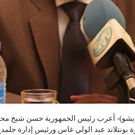
شو)- أعرب رئيس الجمهورية حسن شيخ محمود
ة بونتلاند عبد الولي غاس ورئيس إدارة جلم