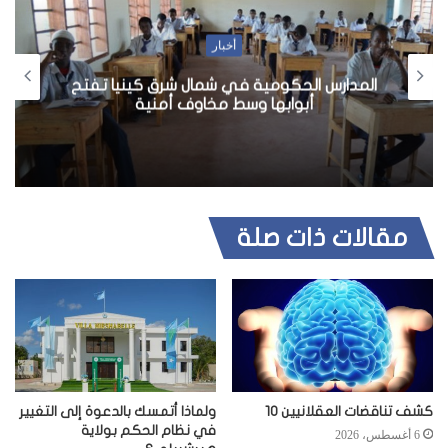
ا
ل
أخبار
و
المدارس الحكومية في شمال شرق كينيا تفتح
ي
أبوابها وسط مخاوف أمنية
ب
مقالات ذات صلة
كشف تناقضات العقلانيين 10
ولماذا أتمسك بالدعوة إلى التغيير
في نظام الحكم بولاية
6 أغسطس، 2026