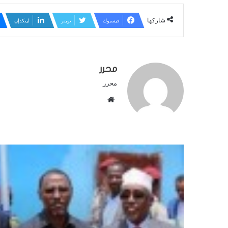
شاركها
فيسبوك
تويتر
لينكدإن
محرر
محرر
م
و
ق
ع
ا
ل
و
ي
ب