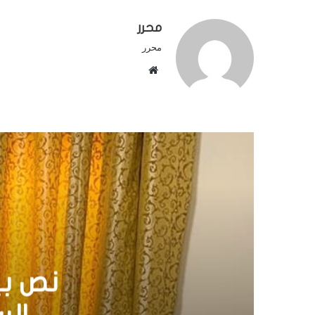
محرر
محرر
م
و
ق
ع
ا
ل
و
ي
ب
هل سي