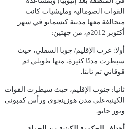
في المنطقة بعد إثيوبيا) وبمساعدة
القوات الصومالية ومليشيات كانت
متحالفة معها مدينة كيسمايو في شهر
أكتوبر 2012م، من جهتين:
أولا: غرب الإقليم/ جوبا السفلي، حيث
سيطرت مدنًا كثيرة، منها طوبلي ثم
قوقاني ثم تابتا.
ثانيا: جنوب الإقليم، حيث سيطرت القوات
الكينيةعلى مدن هوزينجوي ورأس كمبوني
وبور جابو.
أهداف الحكومة الكينية من الحملة