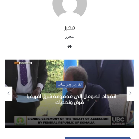
محرر
محرر
م
و
ق
ع
ا
ل
أخبار
و
شرق أفريقيا ..
الحكومة ترحب بالضربات الأمريك
ي
الشباب
ب