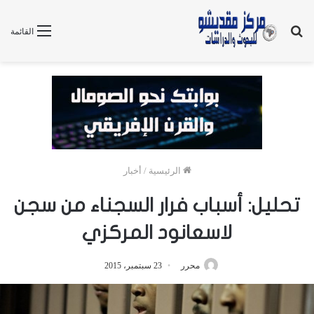
بحث
القائمة
عن
الرئيسية
/
أخبار
تحليل: أسباب فرار السجناء من سجن
لاسعانود المركزي
محرر
23 سبتمبر، 2015